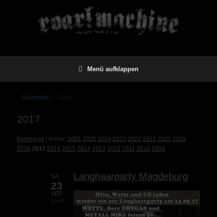
Menü aufklappen
Startseite
»
Dates
2017
Kommend
| Archiv:
2026
2025
2024
2023
2022
2021
2020
2019
2018
2017
2016
2015
2014
2013
2012
2011
2010
2009
Langhaarparty Magdeburg
SA.
23
SEP.
2017