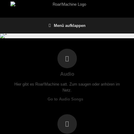
Menü aufklappen
Audio
Hier gibt es Roar!Machine satt. Zum saugen oder anhören im
Netz.
Go to Audio Songs